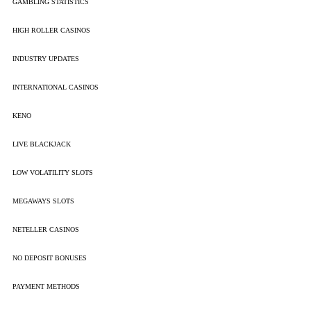
GAMBLING STATISTICS
HIGH ROLLER CASINOS
INDUSTRY UPDATES
INTERNATIONAL CASINOS
KENO
LIVE BLACKJACK
LOW VOLATILITY SLOTS
MEGAWAYS SLOTS
NETELLER CASINOS
NO DEPOSIT BONUSES
PAYMENT METHODS