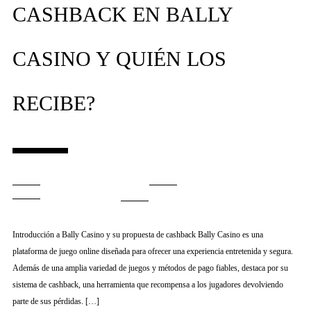
CASHBACK EN BALLY
CASINO Y QUIÉN LOS
RECIBE?
FEBRUARY 9, 2026
UNCATEGORIZED
0 COMMENT
Introducción a Bally Casino y su propuesta de cashback Bally Casino es una
plataforma de juego online diseñada para ofrecer una experiencia entretenida y segura.
Además de una amplia variedad de juegos y métodos de pago fiables, destaca por su
sistema de cashback, una herramienta que recompensa a los jugadores devolviendo
parte de sus pérdidas. […]