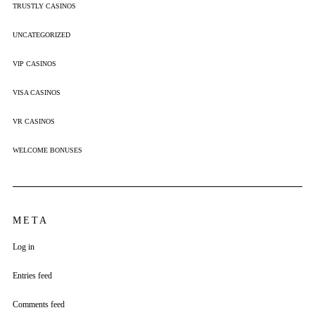
TRUSTLY CASINOS
UNCATEGORIZED
VIP CASINOS
VISA CASINOS
VR CASINOS
WELCOME BONUSES
META
Log in
Entries feed
Comments feed