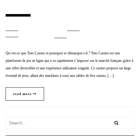
FEBRUARY 4, 2026
UNCATEGORIZED
0 COMMENT
Qu’est-ce que Toto Casino et pourquoi se démarque-t-il ? Toto Casino est une
plateforme de jeu en ligne qui a su rapidement s’imposer sur le marché français grâce à
une offre diversifiée et une expérience utilisateur soignée. Ce casino propose un large
éventail de jeux, allant des machines à sous aux tables de live casino, […]
read more