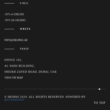
CALL
+971-4-3382185
+971-50-1655693
WRITE
INFO@SKOPAS.AE
VISIT
OFFICE 105,
AL WADI BUILDING,
SHEIKH ZAYED ROAD, DUBAI, UAE
VIEW ON MAP
© SKOPAS 2019. ALL RIGHTS RESERVED. POWERED BY
BEYONDGRIP
TO TOP