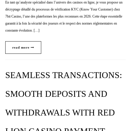
En tant qu’analyste spécialisé dans l’univers des casinos en ligne, je vous propose un
décryptage détaillé du processus de vérification KYC (Know Your Customer) chez
7bit Casino, l’une des plateformes les plus reconnues en 2026. Cette étape essentielle
garantit à la fois la sécurité des joueurs et le respect des normes réglementaires en
constante évolution. […]
read more
SEAMLESS TRANSACTIONS:
SMOOTH DEPOSITS AND
WITHDRAWALS WITH RED