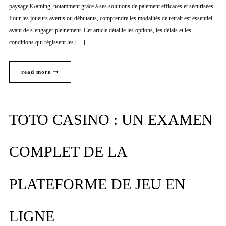
paysage iGaming, notamment grâce à ses solutions de paiement efficaces et sécurisées.
Pour les joueurs avertis ou débutants, comprendre les modalités de retrait est essentiel
avant de s’engager pleinement. Cet article détaille les options, les délais et les
conditions qui régissent les […]
read more
TOTO CASINO : UN EXAMEN
COMPLET DE LA
PLATEFORME DE JEU EN
LIGNE