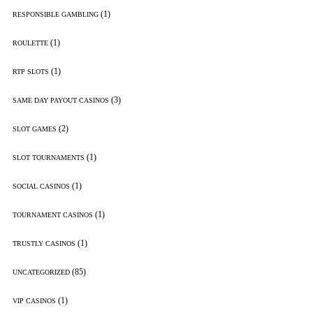
(1)
RESPONSIBLE GAMBLING
(1)
ROULETTE
(1)
RTP SLOTS
(3)
SAME DAY PAYOUT CASINOS
(2)
SLOT GAMES
(1)
SLOT TOURNAMENTS
(1)
SOCIAL CASINOS
(1)
TOURNAMENT CASINOS
(1)
TRUSTLY CASINOS
(85)
UNCATEGORIZED
(1)
VIP CASINOS